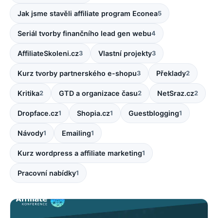
Jak jsme stavěli affiliate program Econea
5
Seriál tvorby finančního lead gen webu
4
AffiliateSkoleni.cz
Vlastní projekty
3
3
Kurz tvorby partnerského e-shopu
Překlady
3
2
Kritika
GTD a organizace času
NetSraz.cz
2
2
2
Dropface.cz
Shopia.cz
Guestblogging
1
1
1
Návody
Emailing
1
1
Kurz wordpress a affiliate marketing
1
Pracovní nabídky
1