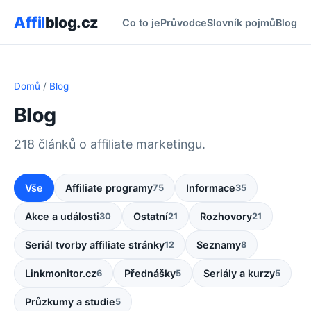
Affil
blog.cz
Co to je
Průvodce
Slovník pojmů
Blog
Domů
/
Blog
Blog
218 článků o affiliate marketingu.
Vše
Affiliate programy
Informace
75
35
Akce a události
Ostatní
Rozhovory
30
21
21
Seriál tvorby affiliate stránky
Seznamy
12
8
Linkmonitor.cz
Přednášky
Seriály a kurzy
6
5
5
Průzkumy a studie
5