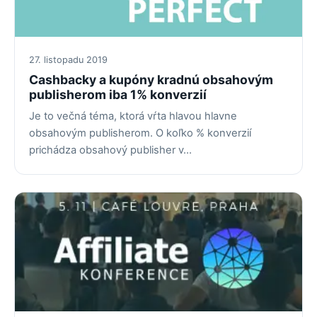
27. listopadu 2019
Cashbacky a kupóny kradnú obsahovým
publisherom iba 1% konverzií
Je to večná téma, ktorá vŕta hlavou hlavne
obsahovým publisherom. O koľko % konverzií
prichádza obsahový publisher v…