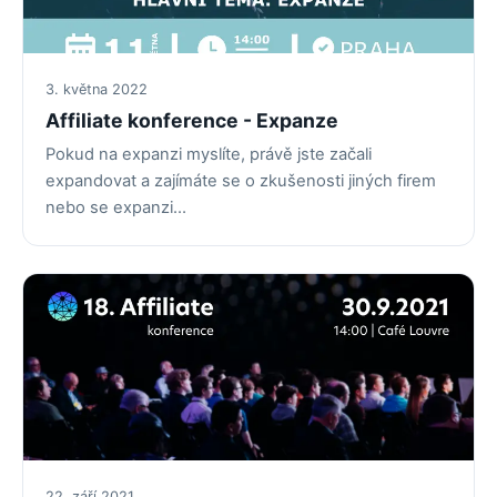
3. května 2022
Affiliate konference - Expanze
Pokud na expanzi myslíte, právě jste začali
expandovat a zajímáte se o zkušenosti jiných firem
nebo se expanzi…
22. září 2021