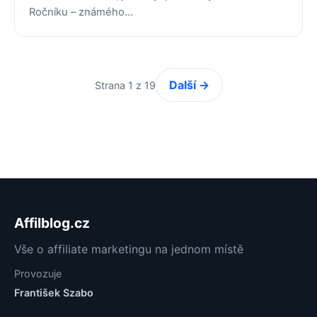
Ročníku – známého…
Další →
Strana 1 z 19
Affilblog.cz
Vše o affiliate marketingu na jednom místě
Provozuje
František Szabo