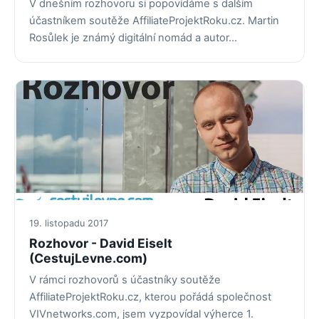
V dnešním rozhovoru si popovídáme s dalším
účastníkem soutěže AffiliateProjektRoku.cz. Martin
Rosůlek je známý digitální nomád a autor…
19. listopadu 2017
Rozhovor - David Eiselt
(CestujLevne.com)
V rámci rozhovorů s účastníky soutěže
AffiliateProjektRoku.cz, kterou pořádá společnost
VIVnetworks.com, jsem vyzpovídal výherce 1.