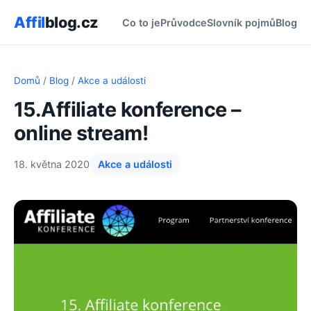
Affil
blog.cz
Co to je
Průvodce
Slovník pojmů
Blog
Domů
/
Blog
/
Akce a události
15.Affiliate konference –
online stream!
18. května 2020
Akce a události