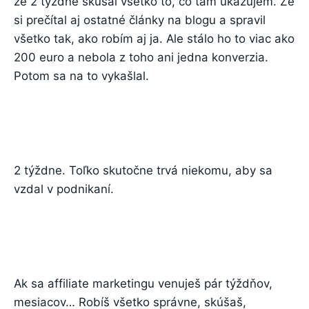
že 2 týždne skúšal všetko to, čo tam ukazujem. Že
si prečítal aj ostatné články na blogu a spravil
všetko tak, ako robím aj ja. Ale stálo ho to viac ako
200 euro a nebola z toho ani jedna konverzia.
Potom sa na to vykašlal.
2 týždne. Toľko skutočne trvá niekomu, aby sa
vzdal v podnikaní.
Ak sa affiliate marketingu venuješ pár týždňov,
mesiacov… Robíš všetko správne, skúšaš,