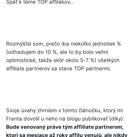
Späť k téme TOP affilákov...
Rozmýšľal som, prečo iba niekoľko jednotiek %
(odhadujem do 10 %, ale to by bolo veľmi
optimistické, takže skôr okolo 5-7 %) všetkých
affiliate partnerov sa stane TOP partnermi.
Svoje úvahy zhrniem v tomto článočku, ktorý mi
Franta dovolil u neho na blogu publikovať (díky).
Bude venovaný práve tým affiliate partnerom,
ktorí sa mesiace až roky affilu venujú, ale nikdy