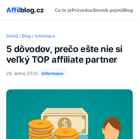
Affil
blog.cz
Co to je
Průvodce
Slovník pojmů
Blog
Domů
/
Blog
/
Informace
5 dôvodov, prečo ešte nie si
veľký TOP affiliate partner
28. ledna 2020
Informace