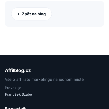
← Zpět na blog
Affilblog.cz
Vše o affiliate marketingu na jednom místě
Provozuje
František Szabo
Rozcestník