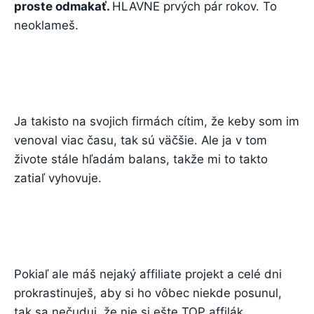
proste odmakať.
HLAVNE prvých pár rokov. To
neoklameš.
Ja takisto na svojich firmách cítim, že keby som im
venoval viac času, tak sú väčšie. Ale ja v tom
živote stále hľadám balans, takže mi to takto
zatiaľ vyhovuje.
Pokiaľ ale máš nejaký affiliate projekt a celé dni
prokrastinuješ, aby si ho vôbec niekde posunul,
tak sa nečuduj, že nie si ešte TOP affilák.