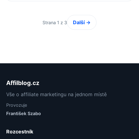
Další →
Strana 1 z 3
Affilblog.cz
Vše o affiliate marketingu na jednom místě
Provozuje
František Szabo
Rozcestník