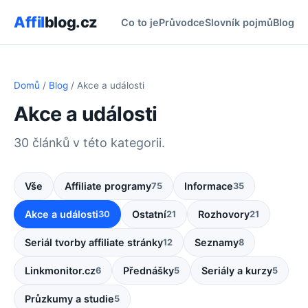
Affil
blog.cz
Co to je
Průvodce
Slovník pojmů
Blog
Domů
/
Blog
/ Akce a události
Akce a události
30 článků v této kategorii.
Vše
Affiliate programy
Informace
75
35
Akce a události
Ostatní
Rozhovory
30
21
21
Seriál tvorby affiliate stránky
Seznamy
12
8
Linkmonitor.cz
Přednášky
Seriály a kurzy
6
5
5
Průzkumy a studie
5