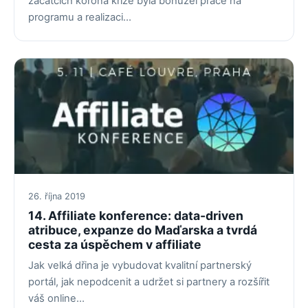
začátcích korona krize byla bohužel práce na
programu a realizaci…
26. října 2019
14. Affiliate konference: data-driven
atribuce, expanze do Maďarska a tvrdá
cesta za úspěchem v affiliate
Jak velká dřina je vybudovat kvalitní partnerský
portál, jak nepodcenit a udržet si partnery a rozšířit
váš online…