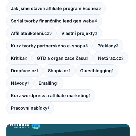
Jak jsme stavěli affiliate program Econea
5
Seriál tvorby finančního lead gen webu
4
AffiliateSkoleni.cz
Vlastní projekty
3
3
Kurz tvorby partnerského e-shopu
Překlady
3
2
Kritika
GTD a organizace času
NetSraz.cz
2
2
2
Dropface.cz
Shopia.cz
Guestblogging
1
1
1
Návody
Emailing
1
1
Kurz wordpress a affiliate marketing
1
Pracovní nabídky
1