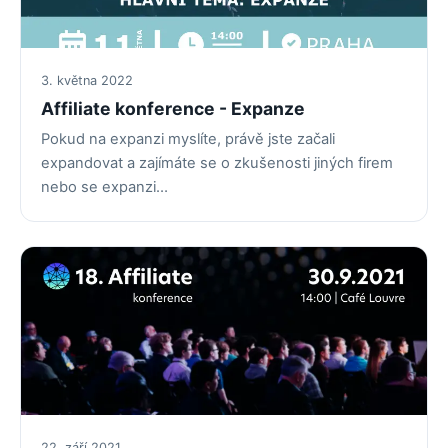
3. května 2022
Affiliate konference - Expanze
Pokud na expanzi myslíte, právě jste začali
expandovat a zajímáte se o zkušenosti jiných firem
nebo se expanzi…
22. září 2021