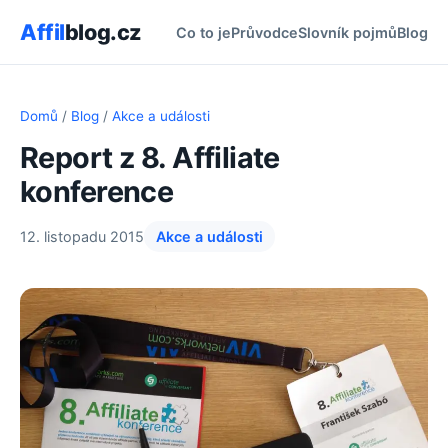
Affil
blog.cz
Co to je
Průvodce
Slovník pojmů
Blog
Domů
/
Blog
/
Akce a události
Report z 8. Affiliate
konference
12. listopadu 2015
Akce a události