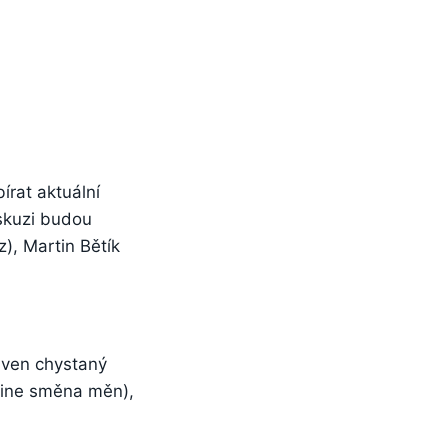
rat aktuální
iskuzi budou
), Martin Bětík
aven chystaný
line směna měn),