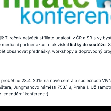
ž 7. ročník největší affiliate události v ČR a SR a vy by
je mediální partner akce a tak získal
lístky do soutěže
. 
pět obsahovat přednášky, workshopy a doprovodný pro
e proběhne 23.4. 2015 na nové centrále společnosti VIVN
áštera, Jungmanovo náměstí 753/18, Praha 1. Už samot
 legendární konferenci:)