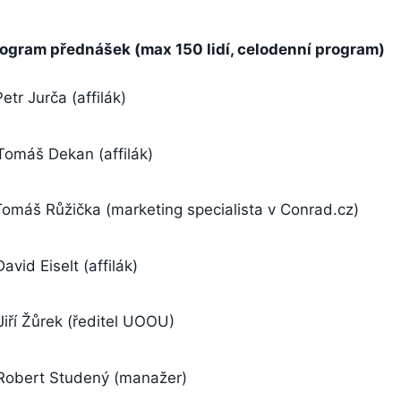
gram přednášek (max 150 lidí, celodenní program)
etr Jurča (affilák)
Tomáš Dekan (affilák)
Tomáš Růžička (marketing specialista v Conrad.cz)
avid Eiselt (affilák)
Jiří Žůrek (ředitel UOOU)
 Robert Studený (manažer)