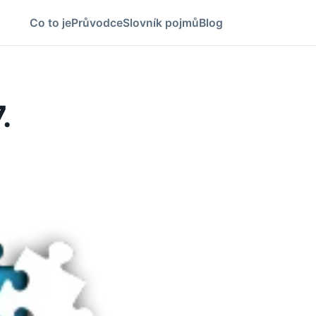
Co to je
Průvodce
Slovník pojmů
Blog
.