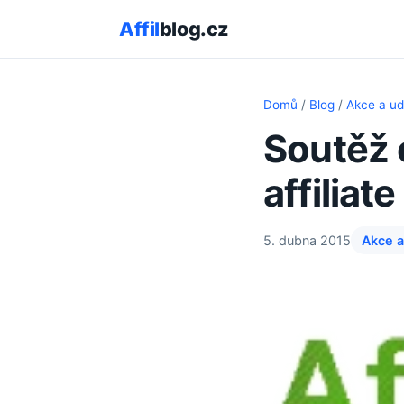
Affil
blog.cz
Domů
/
Blog
/
Akce a ud
Soutěž o
affiliat
5. dubna 2015
Akce a