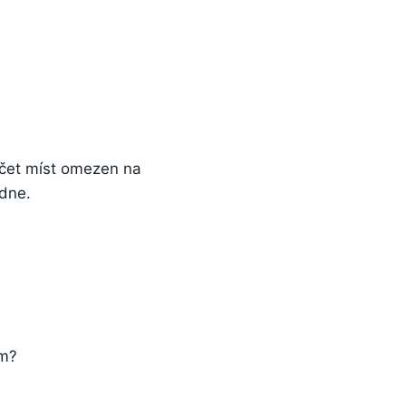
čet míst omezen na
dne.
om?