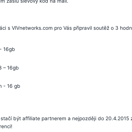
m zašlu slevový kód na mail.
áci s VIVnetworks.com pro Vás připravil soutěž o 3 hod
 - 16gb
3 – 16gb
h - 16 gb
 stačí být affiliate partnerem a nejpozději do 20.4.2015
renci!