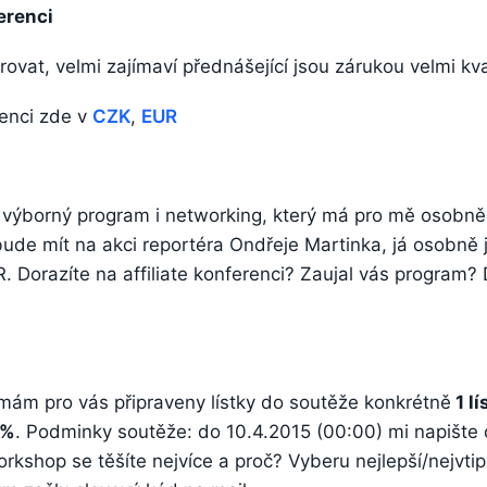
erenci
rovat, velmi zajímaví přednášející jsou zárukou velmi kva
renci zde v
CZK
,
EUR
 výborný program i networking, který má pro mě osobně 
bude mít na akci reportéra Ondřeje Martinka, já osobně
 Dorazíte na affiliate konferenci? Zaujal vás program? 
 mám pro vás připraveny lístky do soutěže konkrétně
1 l
0%
. Podminky soutěže: do 10.4.2015 (00:00) mi napište
kshop se těšíte nejvíce a proč? Vyberu nejlepší/nejvtipn