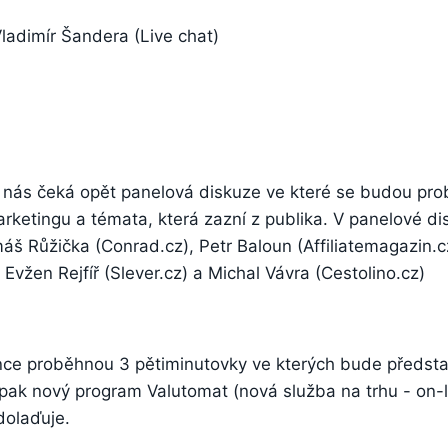
Vladimír Šandera (Live chat)
nás čeká opět panelová diskuze ve které se budou probí
marketingu a témata, která zazní z publika. V panelové d
áš Růžička (Conrad.cz), Petr Baloun (Affiliatemagazin.cz
Evžen Rejfíř (Slever.cz) a Michal Vávra (Cestolino.cz)
nce proběhnou 3 pětiminutovky ve kterých bude předst
ak nový program Valutomat (nová služba na trhu - on-
dolaďuje.