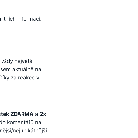
litních informací.
vždy největší
 jsem aktuálně na
Díky za reakce v
ístek ZDARMA
a
2x
 do komentářů na
ější/nejunikátnější