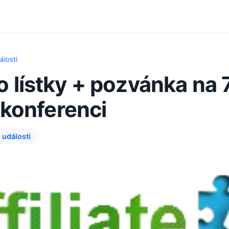
álosti
 lístky + pozvánka na 7
e konferenci
 události