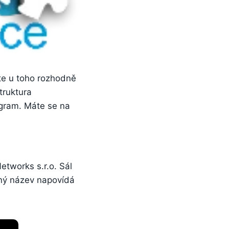
ste u toho rozhodně
Struktura
gram. Máte se na
etworks s.r.o. Sál
ný název napovídá