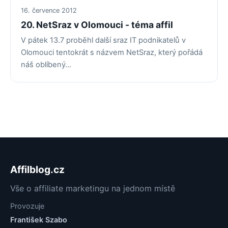
16. července 2012
20. NetSraz v Olomouci - téma affil
V pátek 13.7 proběhl další sraz IT podnikatelů v
Olomouci tentokrát s názvem NetSraz, který pořádá
náš oblíbený…
Affilblog.cz
Vše o affiliate marketingu na jednom místě
Provozuje
František Szabo