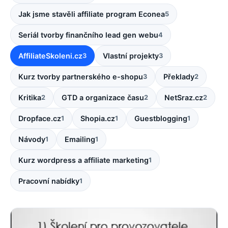
Jak jsme stavěli affiliate program Econea
5
Seriál tvorby finančního lead gen webu
4
AffiliateSkoleni.cz
Vlastní projekty
3
3
Kurz tvorby partnerského e-shopu
Překlady
3
2
Kritika
GTD a organizace času
NetSraz.cz
2
2
2
Dropface.cz
Shopia.cz
Guestblogging
1
1
1
Návody
Emailing
1
1
Kurz wordpress a affiliate marketing
1
Pracovní nabídky
1