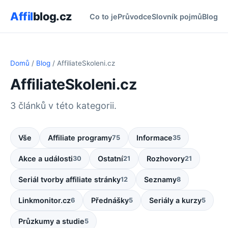
Affil
blog.cz
Co to je
Průvodce
Slovník pojmů
Blog
Domů
/
Blog
/ AffiliateSkoleni.cz
AffiliateSkoleni.cz
3 článků v této kategorii.
Vše
Affiliate programy
Informace
75
35
Akce a události
Ostatní
Rozhovory
30
21
21
Seriál tvorby affiliate stránky
Seznamy
12
8
Linkmonitor.cz
Přednášky
Seriály a kurzy
6
5
5
Průzkumy a studie
5