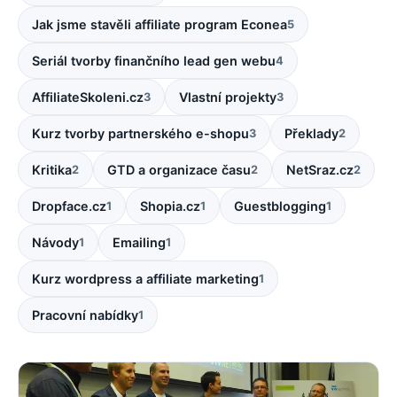
Jak jsme stavěli affiliate program Econea
5
Seriál tvorby finančního lead gen webu
4
AffiliateSkoleni.cz
Vlastní projekty
3
3
Kurz tvorby partnerského e-shopu
Překlady
3
2
Kritika
GTD a organizace času
NetSraz.cz
2
2
2
Dropface.cz
Shopia.cz
Guestblogging
1
1
1
Návody
Emailing
1
1
Kurz wordpress a affiliate marketing
1
Pracovní nabídky
1