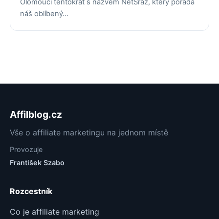
Olomouci tentokrát s názvem NetSraz, který pořádá
náš oblíbený…
Affilblog.cz
Vše o affiliate marketingu na jednom místě
Provozuje
František Szabo
Rozcestník
Co je affiliate marketing