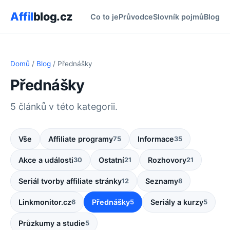
Affil
blog.cz
Co to je
Průvodce
Slovník pojmů
Blog
Domů
/
Blog
/ Přednášky
Přednášky
5 článků v této kategorii.
Vše
Affiliate programy
Informace
75
35
Akce a události
Ostatní
Rozhovory
30
21
21
Seriál tvorby affiliate stránky
Seznamy
12
8
Linkmonitor.cz
Přednášky
Seriály a kurzy
6
5
5
Průzkumy a studie
5