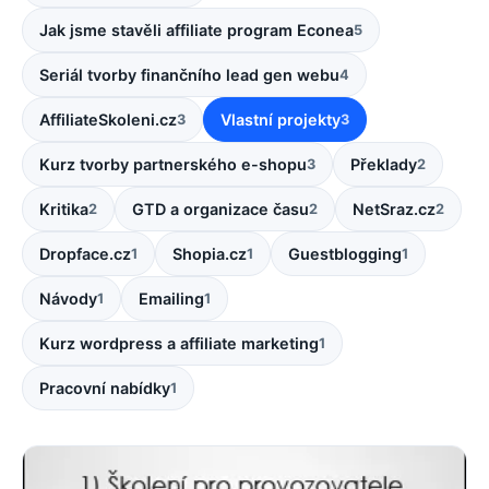
Jak jsme stavěli affiliate program Econea
5
Seriál tvorby finančního lead gen webu
4
AffiliateSkoleni.cz
Vlastní projekty
3
3
Kurz tvorby partnerského e-shopu
Překlady
3
2
Kritika
GTD a organizace času
NetSraz.cz
2
2
2
Dropface.cz
Shopia.cz
Guestblogging
1
1
1
Návody
Emailing
1
1
Kurz wordpress a affiliate marketing
1
Pracovní nabídky
1