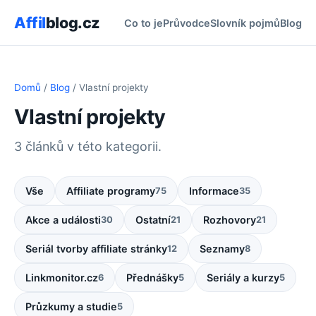
Affil
blog.cz
Co to je
Průvodce
Slovník pojmů
Blog
Domů
/
Blog
/ Vlastní projekty
Vlastní projekty
3 článků v této kategorii.
Vše
Affiliate programy
Informace
75
35
Akce a události
Ostatní
Rozhovory
30
21
21
Seriál tvorby affiliate stránky
Seznamy
12
8
Linkmonitor.cz
Přednášky
Seriály a kurzy
6
5
5
Průzkumy a studie
5