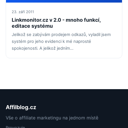
23. září 2011
Linkmonitor.cz v 2.0 - mnoho funkcí,
editace systému
Jelikož se zabývám prodejem odkazů, vyladil jsem
systém pro jeho evidenci k mé naprosté
spokojenosti. A jelikož jedním…
Affilblog.cz
Vše o affiliate marketingu na jednom místě
Provozuje