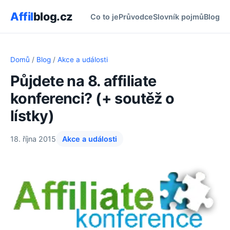
Affil
blog.cz
Co to je
Průvodce
Slovník pojmů
Blog
Domů
/
Blog
/
Akce a události
Půjdete na 8. affiliate
konferenci? (+ soutěž o
lístky)
18. října 2015
Akce a události