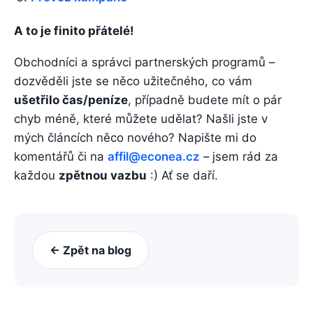
A to je finito přátelé!
Obchodníci a správci partnerských programů –
dozvěděli jste se něco užitečného, co vám
ušetřilo čas/peníze
, případně budete mít o pár
chyb méně, které můžete udělat? Našli jste v
mých článcích něco nového? Napište mi do
komentářů či na
affil@econea.cz
– jsem rád za
každou
zpětnou vazbu
:) Ať se daří.
← Zpět na blog