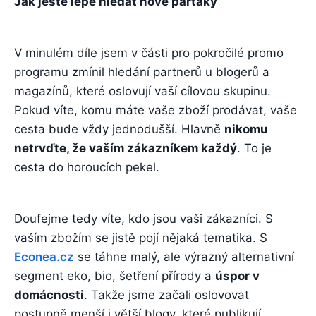
Jak ještě lépe hledat nové parťáky
V minulém díle jsem v části pro pokročilé promo
programu zmínil hledání partnerů u blogerů a
magazínů, které oslovují vaší cílovou skupinu.
Pokud víte, komu máte vaše zboží prodávat, vaše
cesta bude vždy jednodušší. Hlavně
nikomu
netrvďte, že vaším zákazníkem každý
. To je
cesta do horoucích pekel.
Doufejme tedy víte, kdo jsou vaši zákazníci. S
vaším zbožím se jistě pojí nějaká tematika. S
Econea.cz
se táhne malý, ale výrazný alternativní
segment eko, bio, šetření přírody a
úspor v
domácnosti
. Takže jsme začali oslovovat
postupně menší i větší blogy, které publikují