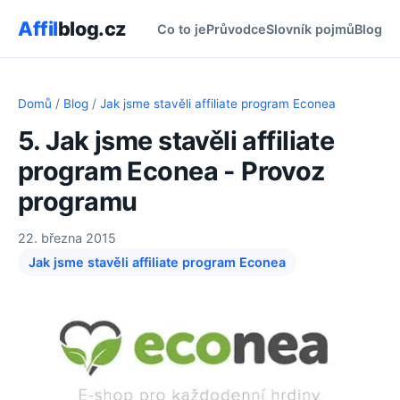
Affil
blog.cz
Co to je
Průvodce
Slovník pojmů
Blog
Domů
/
Blog
/
Jak jsme stavěli affiliate program Econea
5. Jak jsme stavěli affiliate
program Econea - Provoz
programu
22. března 2015
Jak jsme stavěli affiliate program Econea