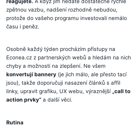
reagujete.
A když jim nedáte dostatečně rychle
zpětnou vazbu, nadšení rozhodně nebudou,
protože do vašeho programu investovali nemálo
času i peněz.
Osobně každý týden procházím přístupy na
Econea.cz z partnerských webů a hledám na nich
chyby a možnosti na zlepšení. Ne všem
konvertují bannery
(je jich málo, ale přesto tací
jsou), takže doporučuji nasazení článků s affil
linky, upravit grafiku, UX webu, výraznější
„call to
action prvky“
a další věci.
Rutina